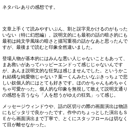
ネタバレありの感想です。
文章上手くて読みやすいぶん、割と誤字見かけるのがもった
いない（特に幻想編）。説明文的にも最初の話の暗さ的にも
最初は純文学風味の暗さと描写重視の話かなあと思ったんで
すが、最後まで読むと印象全然違いました。
登場人物が基本的にはみんな悪い人じゃないこともあって、
まあ救いがあってハッピーエンドって感じじゃないんです
が、あんま説明文的な狂気は感じませんでした。というかこ
れ結構な純愛物じゃない？葉一くんみたいなぶきっちょで悲
しい奴個人的にはとても好きです。ほのかちゃんもめちゃく
ちゃ可愛かった。個人的な印象を無視して敢えて説明文通り
の感想を言うなら「人を想うがゆえの狂気」って感じ。
メッセージウィンドウや、話の区切りの際の画面演出は物語
にもピッタリで良かったです。作中のちょっとした演出もＳ
Ｅから画面演出まで丁寧で、とくにスタッフロールは切なく
て目が離せなかった。