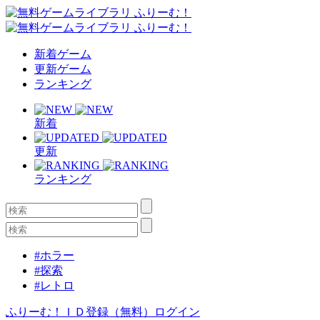
新着ゲーム
更新ゲーム
ランキング
新着
更新
ランキング
#ホラー
#探索
#レトロ
ふりーむ！ＩＤ登録（無料）
ログイン