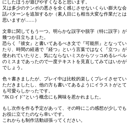
にしたほうが遊びやすくなると思います。
又は多少のテンポの悪さを全く感じさせないくらい膨大な会
話パターンを追加するか（素人目にも相当大変な作業だとは
思いますが……）
文章に関してもう一つ。明らかな誤字や脱字（特に誤字）が
幾つか目立ちました。
恐らく『彼女』と書いてあるべき文で『可能所』となってい
たり、時間の経過で『経つ』という言葉ではなく『立つ』が
使われていたりと、気にならないミスからツッコめるレベル
のミスまであったので一度テキストを見直してみてはいかが
でしょう。
色々書きましたが、プレイ中は比較的楽しくプレイさせてい
ただきましたし、他の方も書いてあるようにイラストがとて
も可愛らしかったです。
”JKロイド”という概念にも興味を惹かれました。
もし次作を作る予定があって、その時にこの感想が少しでも
お役に立てたのなら幸いです。
これからも制作活動頑張ってください。