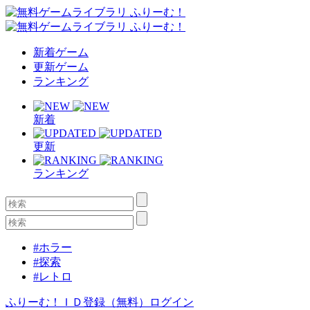
新着ゲーム
更新ゲーム
ランキング
新着
更新
ランキング
#ホラー
#探索
#レトロ
ふりーむ！ＩＤ登録（無料）
ログイン