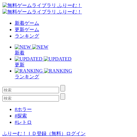
新着ゲーム
更新ゲーム
ランキング
新着
更新
ランキング
#ホラー
#探索
#レトロ
ふりーむ！ＩＤ登録（無料）
ログイン