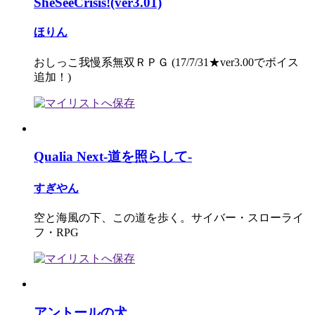
SheSeeCrisis!(ver3.01)
ほりん
おしっこ我慢系無双ＲＰＧ (17/7/31★ver3.00でボイス
追加！)
Qualia Next-道を照らして-
すぎやん
空と海風の下、この道を歩く。サイバー・スローライ
フ・RPG
アントールの犬