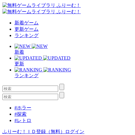
新着ゲーム
更新ゲーム
ランキング
新着
更新
ランキング
#ホラー
#探索
#レトロ
ふりーむ！ＩＤ登録（無料）
ログイン