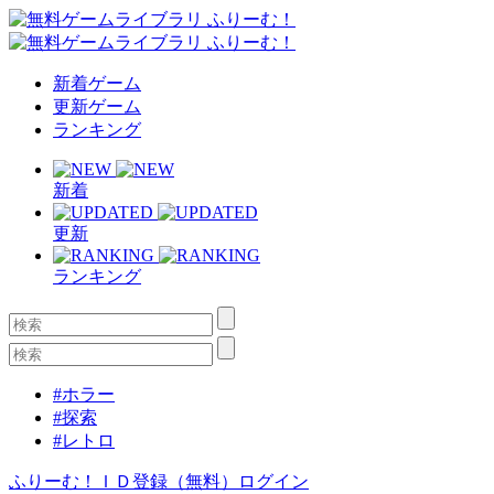
新着ゲーム
更新ゲーム
ランキング
新着
更新
ランキング
#ホラー
#探索
#レトロ
ふりーむ！ＩＤ登録（無料）
ログイン