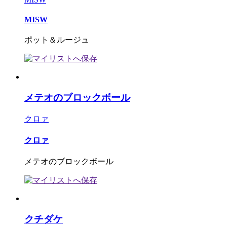
MISW
ポット＆ルージュ
メテオのブロックボール
クロァ
クロァ
メテオのブロックボール
クチダケ