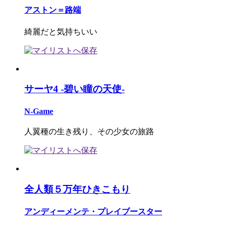
アストン＝路端
綺麗だと気持ちいい
サーヤ4 -碧い瞳の天使-
N-Game
人翼種の生き残り、その少女の旅路
全人類５万年ひきこもり
アンディーメンテ・プレイブースター