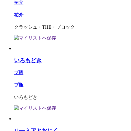
祐介
祐介
クラッシュ・THE・ブロック
いろもどき
ブ瓶
ブ瓶
いろもどき
ルーミアとおにく