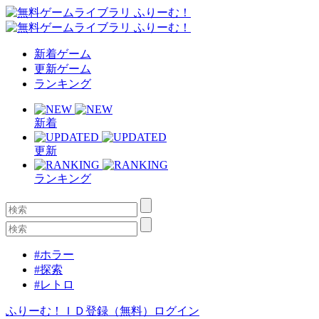
新着ゲーム
更新ゲーム
ランキング
新着
更新
ランキング
#ホラー
#探索
#レトロ
ふりーむ！ＩＤ登録（無料）
ログイン