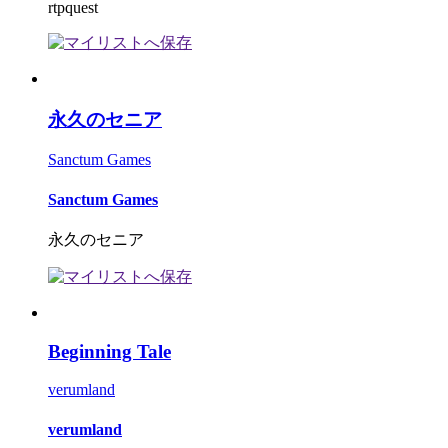
rtpquest
永久のセニア
Sanctum Games
Sanctum Games
永久のセニア
Beginning Tale
verumland
verumland