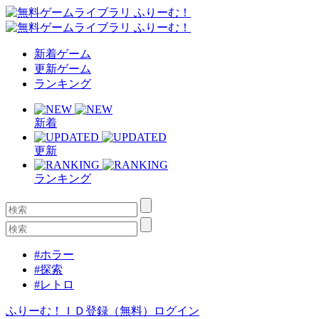
新着ゲーム
更新ゲーム
ランキング
新着
更新
ランキング
#ホラー
#探索
#レトロ
ふりーむ！ＩＤ登録（無料）
ログイン