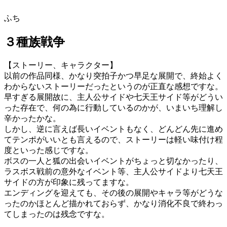
ふち
３種族戦争
【ストーリー、キャラクター】
以前の作品同様、かなり突拍子かつ早足な展開で、終始よく
わからないストーリーだったというのが正直な感想ですな。
早すぎる展開故に、主人公サイドや七天王サイド等がどうい
った存在で、何の為に行動しているのかが、いまいち理解し
辛かったかな。
しかし、逆に言えば長いイベントもなく、どんどん先に進め
てテンポがいいとも言えるので、ストーリーは軽い味付け程
度といった感じですな。
ボスの一人と狐の出会いイベントがちょっと切なかったり、
ラスボス戦前の意外なイベント等、主人公サイドより七天王
サイドの方が印象に残ってますな。
エンディングを迎えても、その後の展開やキャラ等がどうな
ったのかほとんど描かれておらず、かなり消化不良で終わっ
てしまったのは残念ですな。