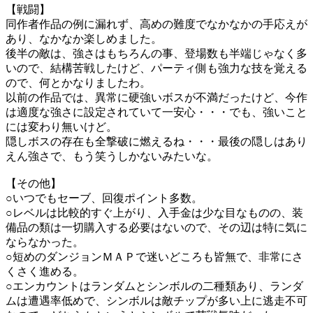
【戦闘】
同作者作品の例に漏れず、高めの難度でなかなかの手応えが
あり、なかなか楽しめました。
後半の敵は、強さはもちろんの事、登場数も半端じゃなく多
いので、結構苦戦したけど、パーティ側も強力な技を覚える
ので、何とかなりましたわ。
以前の作品では、異常に硬強いボスが不満だったけど、今作
は適度な強さに設定されていて一安心・・・でも、強いこと
には変わり無いけど。
隠しボスの存在も全撃破に燃えるね・・・最後の隠しはあり
えん強さで、もう笑うしかないみたいな。
【その他】
○いつでもセーブ、回復ポイント多数。
○レベルは比較的すぐ上がり、入手金は少な目なものの、装
備品の類は一切購入する必要はないので、その辺は特に気に
ならなかった。
○短めのダンジョンＭＡＰで迷いどころも皆無で、非常にさ
くさく進める。
○エンカウントはランダムとシンボルの二種類あり、ランダ
ムは遭遇率低めで、シンボルは敵チップが多い上に逃走不可