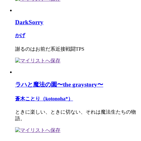
DarkSorry
かげ
謝るのはお前だ系近接戦闘TPS
ラハと魔法の園〜the graystory〜
蒼木ことり（kotonoha*）
ときに楽しい、ときに切ない、それは魔法生たちの物
語。