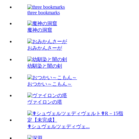
three bookmarks
魔神の洞窟
おみかんさーが
幼馴染と闇の剣
おつかい～こもん～
ヴァイロンの塔
✟シュヴェルツェディヴェ...