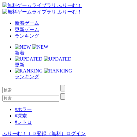
新着ゲーム
更新ゲーム
ランキング
新着
更新
ランキング
#ホラー
#探索
#レトロ
ふりーむ！ＩＤ登録（無料）
ログイン