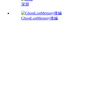
深淵
GhostLostMemory後編