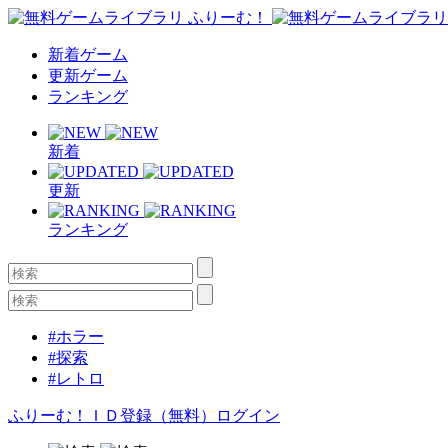
新着ゲーム
更新ゲーム
ランキング
新着
更新
ランキング
#ホラー
#探索
#レトロ
ふりーむ！ＩＤ登録（無料）
ログイン