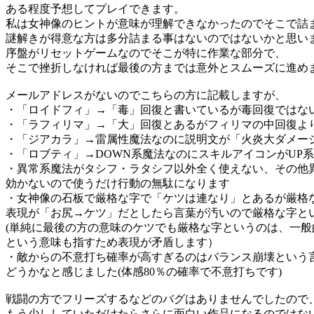
ある程度予想してプレイできます。
私は女神像のヒントが意味が理解できなかったのでそこで詰
謎解きが得意な方は多分詰まる事はないのではないかと思い
序盤がリセットゲームなのでそこが特に作業な部分で、
そこで挫折しなければ最後の方までは意外とスムーズに進め
メールアドレスがないのでこちらの方に記載しますが、
・「ロイドフィ」→「毒」回復と書いているが毒回復ではな
・「ラフィリマ」→「大」回復とあるがフィリマの中回復よ
・「ジアカラ」→雷属性魔法なのに説明文が「火炎大ダメー
・「ロブティ」→DOWN系魔法なのにスキルアイコンがUP系
・異常系魔法がタシフ・ラタシフ以外全く使えない、その他
効かないので使うだけ行動の無駄になります
・女神像の石板で厳格な字で「ケツは連なり」とあるが厳格
表現が「お尻→ケツ」だとしたら言葉が汚いので厳格な字と
(単純に最後の方の意味のケツでも厳格な字というのは、一般
という意味も指すため表現が矛盾します）
・敵からの不意打ち確率が高すぎるのはバランス崩壊という
どうかなと感じました(体感80％の確率で不意打ちです)
戦闘の方でフリーズするなどのバグはありませんでしたので
もう少ししていただけたらさらに面白い作品になるのではな