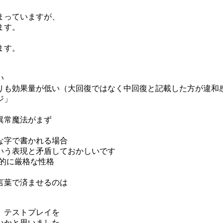
まっていますが、
ます。
ます。
い
りも効果量が低い（大回復ではなく中回復と記載した方が違和
ジ」
異常魔法がまず
な字で書かれる場合
いう表現と矛盾しておかしいです
的に厳格な性格
言葉で済ませるのは
、テストプレイを
いかと思いました。