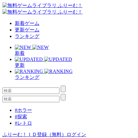
新着ゲーム
更新ゲーム
ランキング
新着
更新
ランキング
#ホラー
#探索
#レトロ
ふりーむ！ＩＤ登録（無料）
ログイン