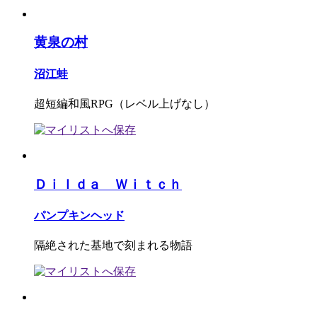
黄泉の村
沼江蛙
超短編和風RPG（レベル上げなし）
Ｄｉｌｄａ Ｗｉｔｃｈ
パンプキンヘッド
隔絶された基地で刻まれる物語