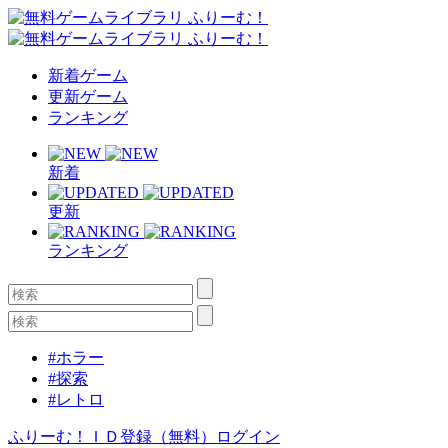
新着ゲーム
更新ゲーム
ランキング
新着
更新
ランキング
#ホラー
#探索
#レトロ
ふりーむ！ＩＤ登録（無料）
ログイン