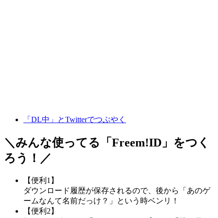
「DL中」とTwitterでつぶやく
＼みんな使ってる「
Freem!ID
」をつく
ろう！／
【便利1】
ダウンロード履歴が保存されるので、後から「あのゲ
ームなんて名前だっけ？」という時ベンリ！
【便利2】