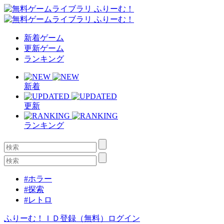
新着ゲーム
更新ゲーム
ランキング
新着
更新
ランキング
#ホラー
#探索
#レトロ
ふりーむ！ＩＤ登録（無料）
ログイン