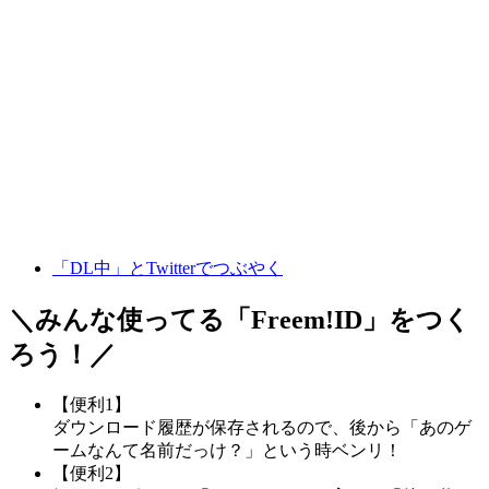
「DL中」とTwitterでつぶやく
＼みんな使ってる「
Freem!ID
」をつく
ろう！／
【便利1】
ダウンロード履歴が保存されるので、後から「あのゲ
ームなんて名前だっけ？」という時ベンリ！
【便利2】