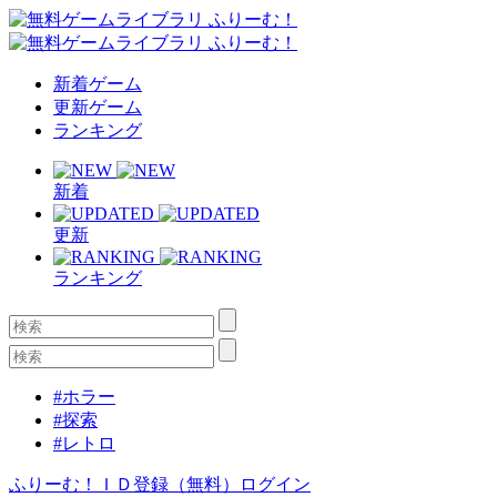
新着ゲーム
更新ゲーム
ランキング
新着
更新
ランキング
#ホラー
#探索
#レトロ
ふりーむ！ＩＤ登録（無料）
ログイン