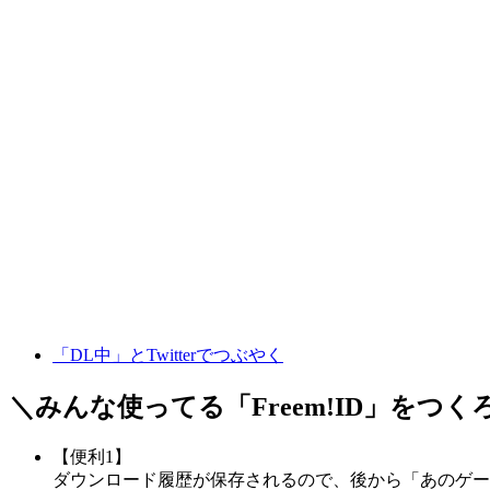
「DL中」とTwitterでつぶやく
＼みんな使ってる「
Freem!ID
」をつく
【便利1】
ダウンロード履歴が保存されるので、後から「あのゲー