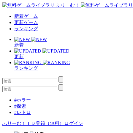
新着ゲーム
更新ゲーム
ランキング
新着
更新
ランキング
#ホラー
#探索
#レトロ
ふりーむ！ＩＤ登録（無料）
ログイン