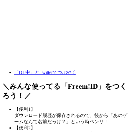
「DL中」とTwitterでつぶやく
＼みんな使ってる「
Freem!ID
」をつく
ろう！／
【便利1】
ダウンロード履歴が保存されるので、後から「あのゲ
ームなんて名前だっけ？」という時ベンリ！
【便利2】