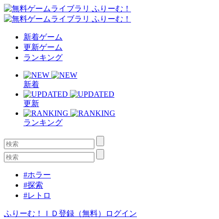
新着ゲーム
更新ゲーム
ランキング
新着
更新
ランキング
#ホラー
#探索
#レトロ
ふりーむ！ＩＤ登録（無料）
ログイン