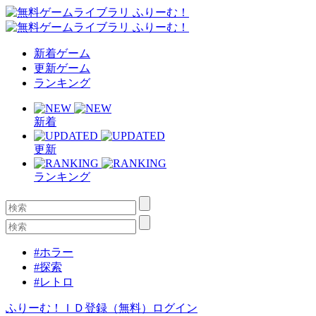
新着ゲーム
更新ゲーム
ランキング
新着
更新
ランキング
#ホラー
#探索
#レトロ
ふりーむ！ＩＤ登録（無料）
ログイン