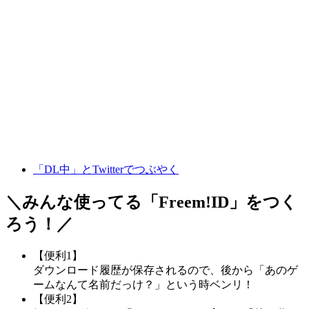
「DL中」とTwitterでつぶやく
＼みんな使ってる「
Freem!ID
」をつく
ろう！／
【便利1】
ダウンロード履歴が保存されるので、後から「あのゲ
ームなんて名前だっけ？」という時ベンリ！
【便利2】