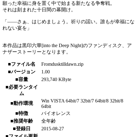
願った幸福に身を置く中で始まる新たなる争奪戦。
それは刻まれた十日間の幕開け。
「――さぁ、はじめましょう。祈りの謡い。誰もが幸福にな
れない宴を」
本作品は黒印六華[into the Deep Night]のファンディスク、ア
ナザーストーリーとなります。
■ファイル名
Fromdusktilldawn.zip
■バージョン
1.00
■容量
293,740 KByte
■必要ランタイ
ム
Win VISTA 64bit/7 32bit/7 64bit/8 32bit/8
■動作環境
64bit
■特徴
バイオレンス
■推奨年齢
全年齢
■登録日
2015-08-27
■ファイル更新