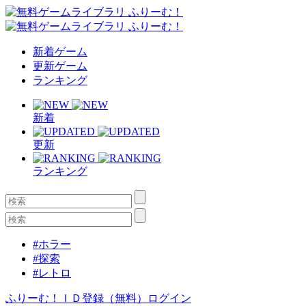
新着ゲーム
更新ゲーム
ランキング
新着
更新
ランキング
#ホラー
#探索
#レトロ
ふりーむ！ＩＤ登録（無料）
ログイン