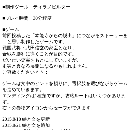
■制作ツール ティラノビルダー
■プレイ時間 30分程度
■ゲーム
前回投稿した「本能寺からの脱出」につながるストーリーを
…と思い制作したゲームです。
戦国武将・武田信玄の家臣となり、
合戦を勝利に導くことが目的です。
だいたい史実をもとにしていますが、
史実と異なる展開になるかもしれません。
ご容赦ください＾＾；
ゲームは文中のヒントを頼りに、選択肢を選びながらゲーム
を進めていきます。
エンディングは1種類ですが、攻略ルートはいくつかありま
す。
右下の巻物アイコンからセーブができます。
2015.8/18 絵と文を更新
2015.8/21 絵と文を追加