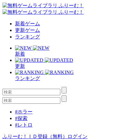
新着ゲーム
更新ゲーム
ランキング
新着
更新
ランキング
#ホラー
#探索
#レトロ
ふりーむ！ＩＤ登録（無料）
ログイン