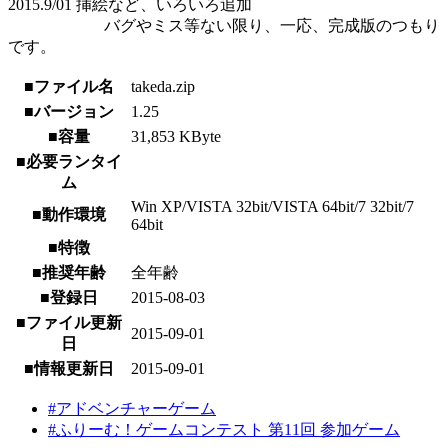
2015.9/01 挿絵など、いろいろ追加
バグやミス等ない限り、一応、完成版のつもり
です。
■ファイル名
takeda.zip
■バージョン
1.25
■容量
31,853 KByte
■必要ランタイ
ム
Win XP/VISTA 32bit/VISTA 64bit/7 32bit/7
■動作環境
64bit
■特徴
■推奨年齢
全年齢
■登録日
2015-08-03
■ファイル更新
2015-09-01
日
■情報更新日
2015-09-01
#アドベンチャーゲーム
#ふりーむ！ゲームコンテスト 第11回 参加ゲーム