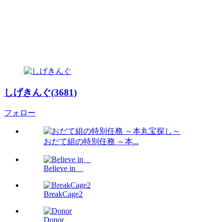
しげきんぐ(3681)
フォロー
おだて組の特別任務 ～本...
Believe in
BreakCage2
Donor