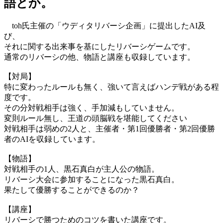
語とか。
toh氏主催の「ウディタリバーシ企画」に提出したAI及
び、
それに関する出来事を基にしたリバーシゲームです。
通常のリバーシの他、物語と講座も収録しています。
【対局】
特に変わったルールも無く、強いて言えばハンデ戦がある程
度です。
その分対戦相手は強く、手加減もしていません。
変則ルール無し、王道の頭脳戦を堪能してください
対戦相手は弱めの2人と、主催者・第1回優勝者・第2回優勝
者のAIを収録しています。
【物語】
対戦相手の1人、黒石真白が主人公の物語。
リバーシ大会に参加することになった黒石真白。
果たして優勝することができるのか？
【講座】
リバーシで勝つためのコツを書いた講座です。