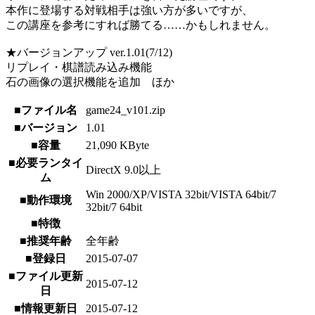
本作に登場する対戦相手は強い方が多いですが、
この講座を参考にすれば勝てる……かもしれません。
★バージョンアップ ver.1.01(7/12)
リプレイ・棋譜読み込み機能
石の画像の選択機能を追加 ほか
■ファイル名
game24_v101.zip
■バージョン
1.01
■容量
21,090 KByte
■必要ランタイ
DirectX 9.0以上
ム
Win 2000/XP/VISTA 32bit/VISTA 64bit/7
■動作環境
32bit/7 64bit
■特徴
■推奨年齢
全年齢
■登録日
2015-07-07
■ファイル更新
2015-07-12
日
■情報更新日
2015-07-12