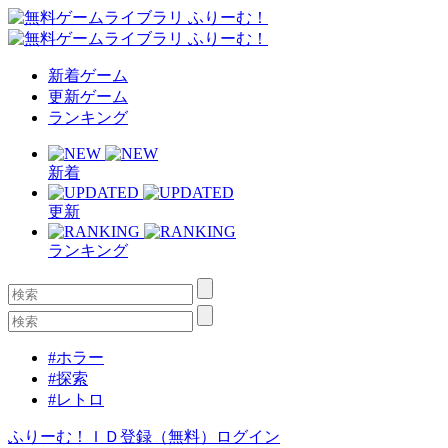
新着ゲーム
更新ゲーム
ランキング
新着
更新
ランキング
#ホラー
#探索
#レトロ
ふりーむ！ＩＤ登録（無料）
ログイン