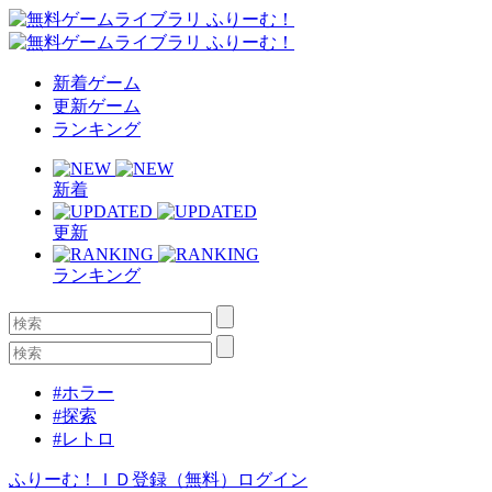
新着ゲーム
更新ゲーム
ランキング
新着
更新
ランキング
#ホラー
#探索
#レトロ
ふりーむ！ＩＤ登録（無料）
ログイン