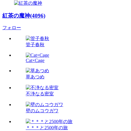
紅茶の魔神(4096)
フォロー
管子春秋
Cat×Cage
草あつめ
不浄なる密室
壁のムコウガワ
＊＊＊と2500年の旅