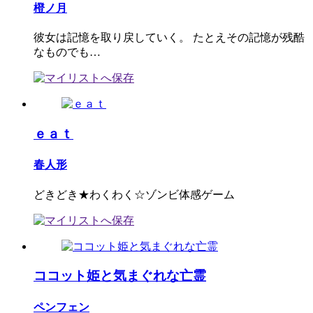
橙ノ月
彼女は記憶を取り戻していく。 たとえその記憶が残酷
なものでも…
ｅａｔ
春人形
どきどき★わくわく☆ゾンビ体感ゲーム
ココット姫と気まぐれな亡霊
ペンフェン