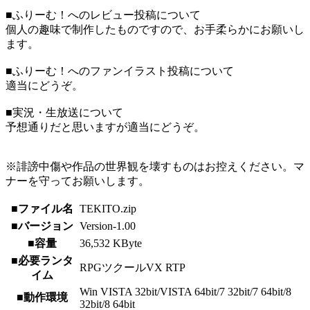
■ふりーむ！へのレビュー投稿について
個人の趣味で制作したものですので、お手柔らかにお願いし
ます。
■ふりーむ！へのファンイラスト投稿について
適当にどうぞ。
■実況・生放送について
予想通りだと思いますが適当にどうぞ。
※誹謗中傷や作品の世界観を壊すものはお控えください。マ
ナーを守ってお願いします。
■ファイル名
TEKITO.zip
■バージョン
Version-1.00
■容量
36,532 KByte
■必要ランタ
RPGツクールVX RTP
イム
Win VISTA 32bit/VISTA 64bit/7 32bit/7 64bit/8
■動作環境
32bit/8 64bit