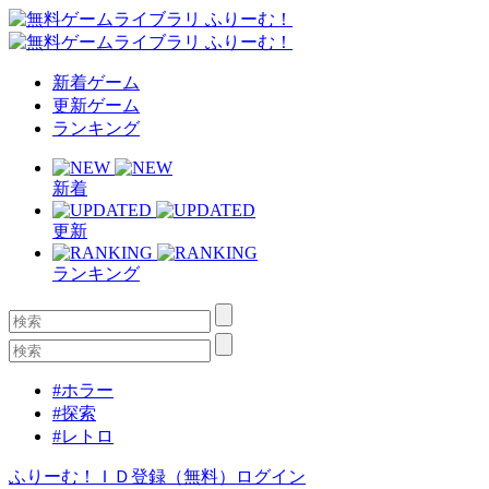
新着ゲーム
更新ゲーム
ランキング
新着
更新
ランキング
#ホラー
#探索
#レトロ
ふりーむ！ＩＤ登録（無料）
ログイン