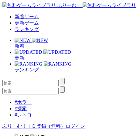
新着ゲーム
更新ゲーム
ランキング
新着
更新
ランキング
#ホラー
#探索
#レトロ
ふりーむ！ＩＤ登録（無料）
ログイン