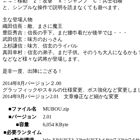
←→：移動 Ｚ：攻撃 Ｘ：ジャンプ Ｃ：兵士召喚
と、シンプルな操作で説明を読まなくても遊べます。
主な登場人物
織田信長：敵、まさに魔王
豊臣秀吉：信長の手下。まだ腰巾着だが後半では・・・
武田信玄：味方のおっさん
上杉謙信：味方、信玄のライバル
真田幸村：信玄の弟子。まだ子供。そのうち大人になるかも
などなど様々な武将が登場します。
是非一度、出陣にござる！
2014年8月バージョン２.00
グラッフィックやスキルの仕様変更、ボス強化など変更しま
2014年9月バージョン2.01 文章修正など細かな変更
■ファイル名
MUBOU.zip
■バージョン
2.01
■容量
6,054 KByte
■必要ランタイム