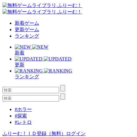
新着ゲーム
更新ゲーム
ランキング
新着
更新
ランキング
#ホラー
#探索
#レトロ
ふりーむ！ＩＤ登録（無料）
ログイン