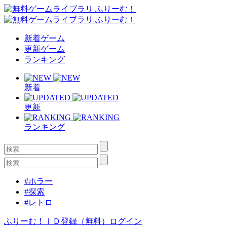
新着ゲーム
更新ゲーム
ランキング
新着
更新
ランキング
#ホラー
#探索
#レトロ
ふりーむ！ＩＤ登録（無料）
ログイン