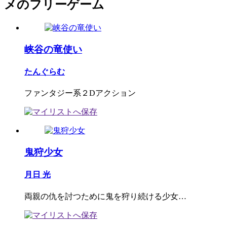
メのフリーゲーム
峡谷の竜使い
たんぐらむ
ファンタジー系２Dアクション
鬼狩少女
月日 光
両親の仇を討つために鬼を狩り続ける少女…