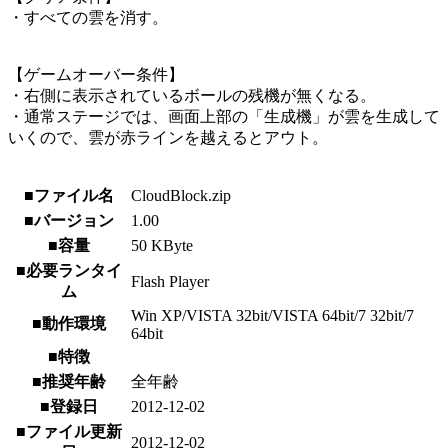
・すべての雲を消す。
【ゲームオーバー条件】
・右側に表示されているボールの残機が無くなる。
・通常ステージでは、画面上部の「生成機」が雲を生成して
いくので、雲が赤ラインを越えるとアウト。
■ファイル名
CloudBlock.zip
■バージョン
1.00
■容量
50 KByte
■必要ランタイ
Flash Player
ム
Win XP/VISTA 32bit/VISTA 64bit/7 32bit/7
■動作環境
64bit
■特徴
■推奨年齢
全年齢
■登録日
2012-12-02
■ファイル更新
2012-12-02