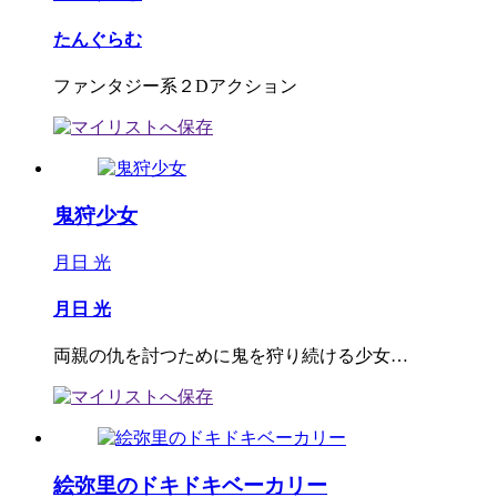
たんぐらむ
ファンタジー系２Dアクション
鬼狩少女
月日 光
月日 光
両親の仇を討つために鬼を狩り続ける少女…
絵弥里のドキドキベーカリー