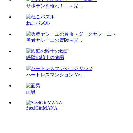
サボテンを斬れ！ ～完...
ねこパズル
勇者ヤシーユの冒険～ダ...
鉄壁の騎士の物語
ハートレスマンション Ve...
面男
SteelGirlMANA