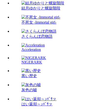
結月ゆかりと螺旋階段
不死女 -Immortal girl-
さくらんぼ恋物語
Acceleration
NIGERARK
黒い歴史
灰色の嘘
はい返却～♪ﾊﾞｻッ