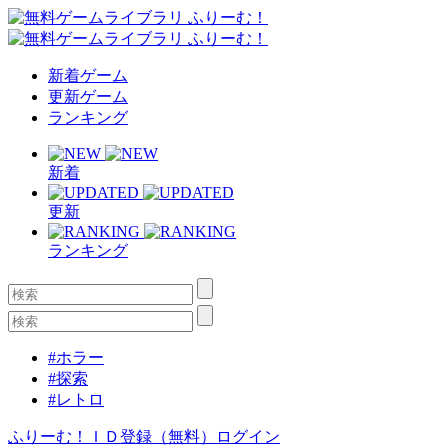
新着ゲーム
更新ゲーム
ランキング
新着
更新
ランキング
#ホラー
#探索
#レトロ
ふりーむ！ＩＤ登録（無料）
ログイン