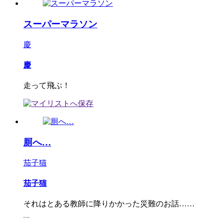
スーパーマラソン
慶
慶
走って飛ぶ！
厠へ…
茄子猫
茄子猫
それはとある教師に降りかかった災難のお話……