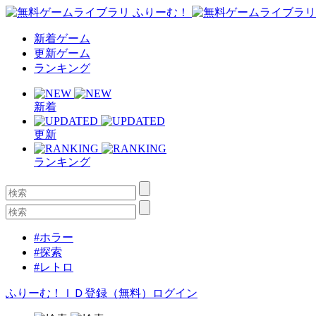
新着ゲーム
更新ゲーム
ランキング
新着
更新
ランキング
#ホラー
#探索
#レトロ
ふりーむ！ＩＤ登録（無料）
ログイン