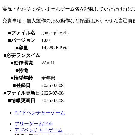
実況・配信等：構いませんゲーム名を記載していただければ
免責事項：個人製作のため動作など保証はありません自己責
■ファイル名
game_play.zip
■バージョン
1.00
■容量
14,888 KByte
■必要ランタイム
■動作環境
Win 11
■特徴
■推奨年齢
全年齢
■登録日
2026-07-08
■ファイル更新日
2026-07-08
■情報更新日
2026-07-08
#アドベンチャーゲーム
フリーゲームTOP
アドベンチャーゲーム