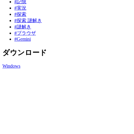
#記憶
#実況
#探索
#探索 謎解き
#謎解き
#ブラウザ
#Gemini
ダウンロード
Windows