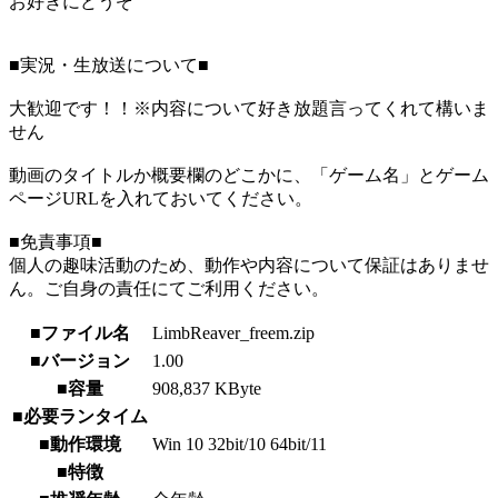
お好きにどうぞ
■実況・生放送について■
大歓迎です！！※内容について好き放題言ってくれて構いま
せん
動画のタイトルか概要欄のどこかに、「ゲーム名」とゲーム
ページURLを入れておいてください。
■免責事項■
個人の趣味活動のため、動作や内容について保証はありませ
ん。ご自身の責任にてご利用ください。
■ファイル名
LimbReaver_freem.zip
■バージョン
1.00
■容量
908,837 KByte
■必要ランタイム
■動作環境
Win 10 32bit/10 64bit/11
■特徴