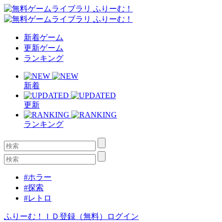
新着ゲーム
更新ゲーム
ランキング
新着
更新
ランキング
#ホラー
#探索
#レトロ
ふりーむ！ＩＤ登録（無料）
ログイン