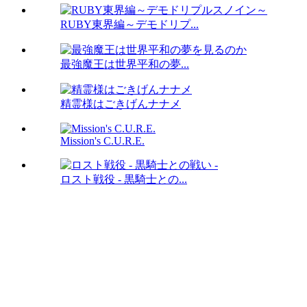
RUBY東界編～デモドリプ...
最強魔王は世界平和の夢...
精霊様はごきげんナナメ
Mission's C.U.R.E.
ロスト戦役 - 黒騎士との...