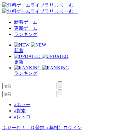
新着ゲーム
更新ゲーム
ランキング
新着
更新
ランキング
#ホラー
#探索
#レトロ
ふりーむ！ＩＤ登録（無料）
ログイン