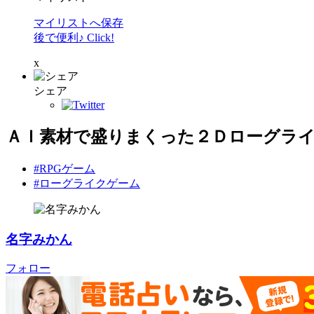
マイリストへ保存
後で便利♪ Click!
x
シェア
ＡＩ素材で盛りまくった２Ｄローグラ
#RPGゲーム
#ローグライクゲーム
名字みかん
フォロー