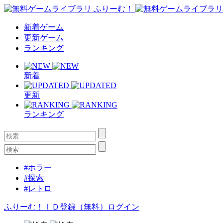
新着ゲーム
更新ゲーム
ランキング
新着
更新
ランキング
#ホラー
#探索
#レトロ
ふりーむ！ＩＤ登録（無料）
ログイン