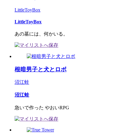
LittleToyBox
LittleToyBox
あの墓には、何かいる。
根暗男子と犬とロボ
沼江蛙
沼江蛙
急いで作った やおいRPG