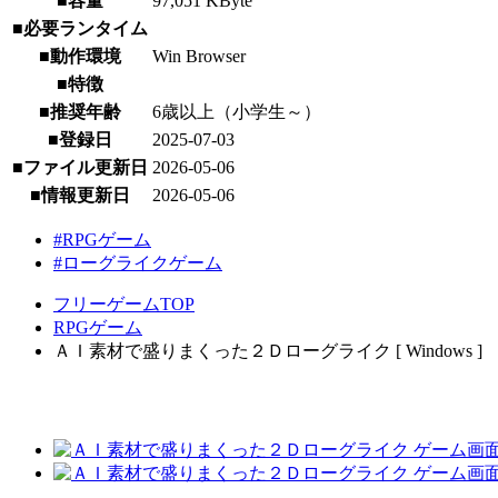
■容量
97,051 KByte
■必要ランタイム
■動作環境
Win Browser
■特徴
■推奨年齢
6歳以上（小学生～）
■登録日
2025-07-03
■ファイル更新日
2026-05-06
■情報更新日
2026-05-06
#RPGゲーム
#ローグライクゲーム
フリーゲームTOP
RPGゲーム
ＡＩ素材で盛りまくった２Ｄローグライク [ Windows ]