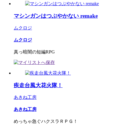
マシンガンはつぶやかない remake
ムクロジ
ムクロジ
真っ暗闇の短編RPG
疾走台風大花火隊！
あきね工房
あきね工房
めっちゃ急ぐハクスラＲＰＧ！