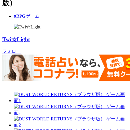
版）
#RPGゲーム
Twi☆Light
フォロー