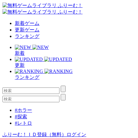
新着ゲーム
更新ゲーム
ランキング
新着
更新
ランキング
#ホラー
#探索
#レトロ
ふりーむ！ＩＤ登録（無料）
ログイン