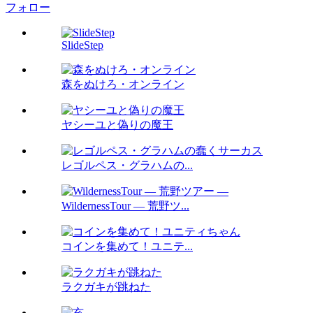
フォロー
SlideStep
森をぬけろ・オンライン
ヤシーユと偽りの魔王
レゴルペス・グラハムの...
WildernessTour ― 荒野ツ...
コインを集めて！ユニテ...
ラクガキが跳ねた