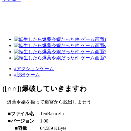
#アクションゲーム
#脱出ゲーム
([∩∩])爆破していきますわ
爆薬令嬢を操って迷宮から脱出しませう
■ファイル名
TenBaku.zip
■バージョン
1.00
■容量
64,589 KByte