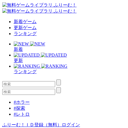
新着ゲーム
更新ゲーム
ランキング
新着
更新
ランキング
#ホラー
#探索
#レトロ
ふりーむ！ＩＤ登録（無料）
ログイン