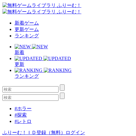
新着ゲーム
更新ゲーム
ランキング
新着
更新
ランキング
#ホラー
#探索
#レトロ
ふりーむ！ＩＤ登録（無料）
ログイン