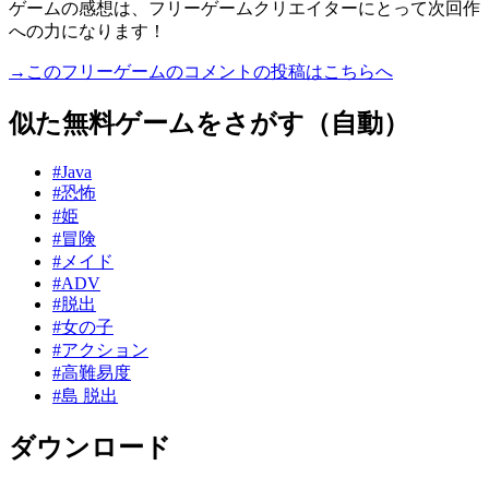
ゲームの感想は、フリーゲームクリエイターにとって次回作
への力になります！
→このフリーゲームのコメントの投稿はこちらへ
似た無料ゲームをさがす（自動）
#Java
#恐怖
#姫
#冒険
#メイド
#ADV
#脱出
#女の子
#アクション
#高難易度
#島 脱出
ダウンロード