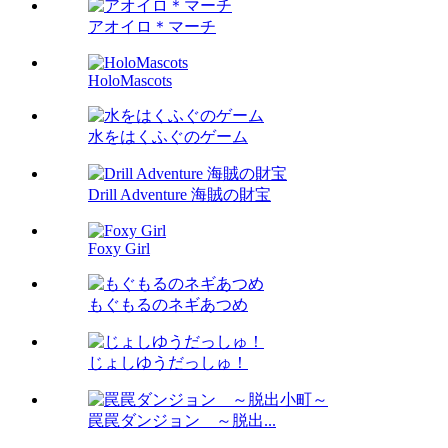
アオイロ＊マーチ
HoloMascots
水をはくふぐのゲーム
Drill Adventure 海賊の財宝
Foxy Girl
もぐもるのネギあつめ
じょしゆうだっしゅ！
罠罠ダンジョン ～脱出...