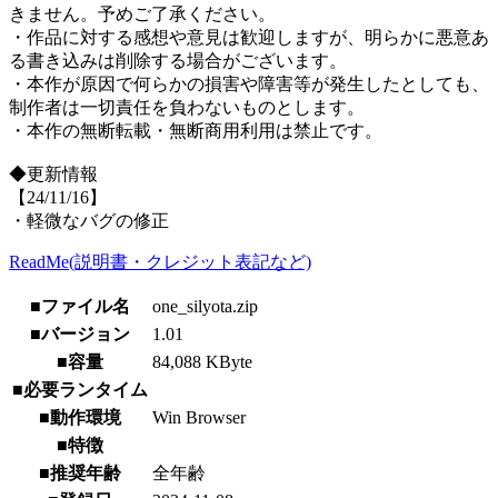
きません。予めご了承ください。
・作品に対する感想や意見は歓迎しますが、明らかに悪意あ
る書き込みは削除する場合がございます。
・本作が原因で何らかの損害や障害等が発生したとしても、
制作者は一切責任を負わないものとします。
・本作の無断転載・無断商用利用は禁止です。
◆更新情報
【24/11/16】
・軽微なバグの修正
ReadMe(説明書・クレジット表記など)
■ファイル名
one_silyota.zip
■バージョン
1.01
■容量
84,088 KByte
■必要ランタイム
■動作環境
Win Browser
■特徴
■推奨年齢
全年齢