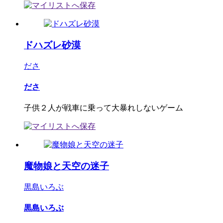
ドハズレ砂漠
ださ
ださ
子供２人が戦車に乗って大暴れしないゲーム
魔物娘と天空の迷子
黒島いろぶ
黒島いろぶ