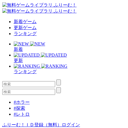
新着ゲーム
更新ゲーム
ランキング
新着
更新
ランキング
#ホラー
#探索
#レトロ
ふりーむ！ＩＤ登録（無料）
ログイン