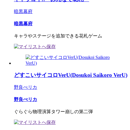
暗黒幕府
暗黒幕府
キャラやステージを追加できる花札ゲーム
どすこいサイコロVerU(Dosukoi Saikoro VerU)
野良ぺリカ
野良ぺリカ
ぐらぐら物理演算タワー崩しの第二弾