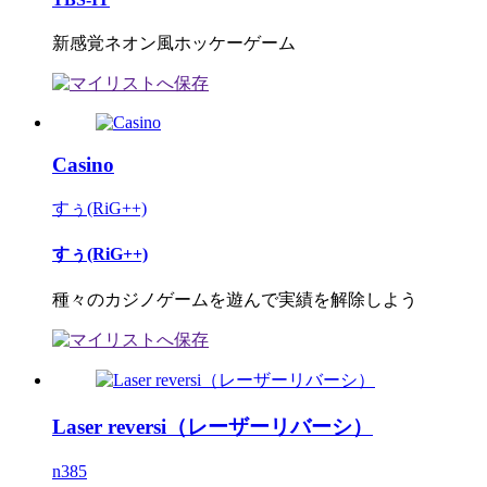
新感覚ネオン風ホッケーゲーム
Casino
すぅ(RiG++)
すぅ(RiG++)
種々のカジノゲームを遊んで実績を解除しよう
Laser reversi（レーザーリバーシ）
n385