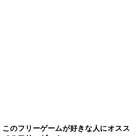
このフリーゲームが好きな人にオスス