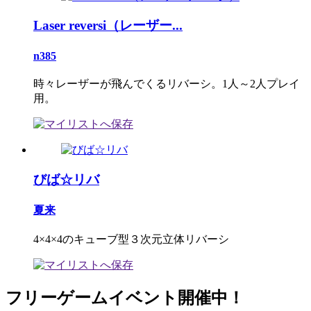
Laser reversi（レーザー...
n385
時々レーザーが飛んでくるリバーシ。1人～2人プレイ
用。
びば☆リバ
夏来
4×4×4のキューブ型３次元立体リバーシ
フリーゲームイベント開催中！