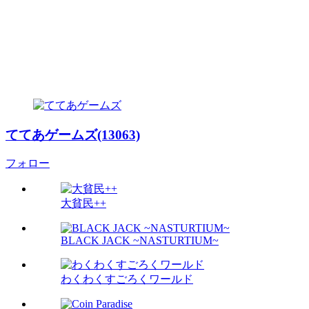
ててあゲームズ(13063)
フォロー
大貧民++
BLACK JACK ~NASTURTIUM~
わくわくすごろくワールド