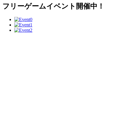
フリーゲームイベント開催中！