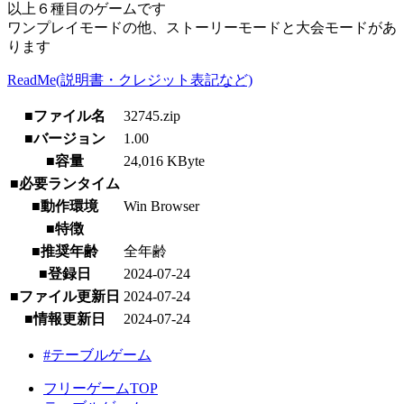
以上６種目のゲームです
ワンプレイモードの他、ストーリーモードと大会モードがあ
ります
ReadMe(説明書・クレジット表記など)
■ファイル名
32745.zip
■バージョン
1.00
■容量
24,016 KByte
■必要ランタイム
■動作環境
Win Browser
■特徴
■推奨年齢
全年齢
■登録日
2024-07-24
■ファイル更新日
2024-07-24
■情報更新日
2024-07-24
#テーブルゲーム
フリーゲームTOP