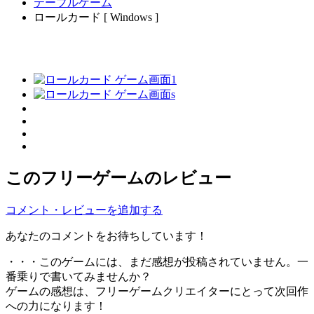
テーブルゲーム
ロールカード [ Windows ]
このフリーゲームのレビュー
コメント・レビューを追加する
あなたのコメントをお待ちしています！
・・・このゲームには、まだ感想が投稿されていません。一
番乗りで書いてみませんか？
ゲームの感想は、フリーゲームクリエイターにとって次回作
への力になります！