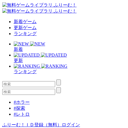
新着ゲーム
更新ゲーム
ランキング
新着
更新
ランキング
#ホラー
#探索
#レトロ
ふりーむ！ＩＤ登録（無料）
ログイン