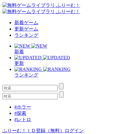
新着ゲーム
更新ゲーム
ランキング
新着
更新
ランキング
#ホラー
#探索
#レトロ
ふりーむ！ＩＤ登録（無料）
ログイン