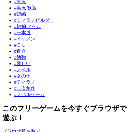
#実況
#実況 歓迎
#短編
#ティラノビルダー
#短編 ノベル
#一本道
#イケメン
#ＧＬ
#百合
#勉強
#難しい
#ノベル
#女の子
#ティラノ
#二次創作
#ノベルゲーム
このフリーゲームを今すぐブラウザで
遊ぶ！
ブラウザ版を遊ぶ