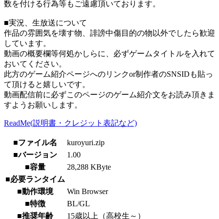
数を付ける行為等もご遠慮頂いております。
■実況、生放送について
作品の雰囲気を壊す物、誹謗中傷目的の物以外でしたら歓迎
しています。
動画の概要欄等何処かしらに、必ずゲームタイトルを入れて
おいてください。
此方のゲーム紹介ページへのリンクor制作者のSNSIDも貼っ
て頂けると嬉しいです。
動画配信前に必ずこのページのゲーム紹介文をお読み頂きま
すようお願いします。
ReadMe(説明書・クレジット表記など)
■ファイル名
kuroyuri.zip
■バージョン
1.00
■容量
28,288 KByte
■必要ランタイム
■動作環境
Win Browser
■特徴
BL/GL
■推奨年齢
15歳以上（高校生～）