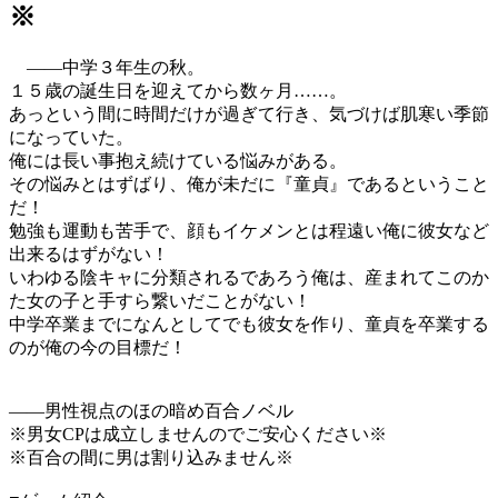
※
――中学３年生の秋。
１５歳の誕生日を迎えてから数ヶ月……。
あっという間に時間だけが過ぎて行き、気づけば肌寒い季節
になっていた。
俺には長い事抱え続けている悩みがある。
その悩みとはずばり、俺が未だに『童貞』であるということ
だ！
勉強も運動も苦手で、顔もイケメンとは程遠い俺に彼女など
出来るはずがない！
いわゆる陰キャに分類されるであろう俺は、産まれてこのか
た女の子と手すら繋いだことがない！
中学卒業までになんとしてでも彼女を作り、童貞を卒業する
のが俺の今の目標だ！
――男性視点のほの暗め百合ノベル
※男女CPは成立しませんのでご安心ください※
※百合の間に男は割り込みません※