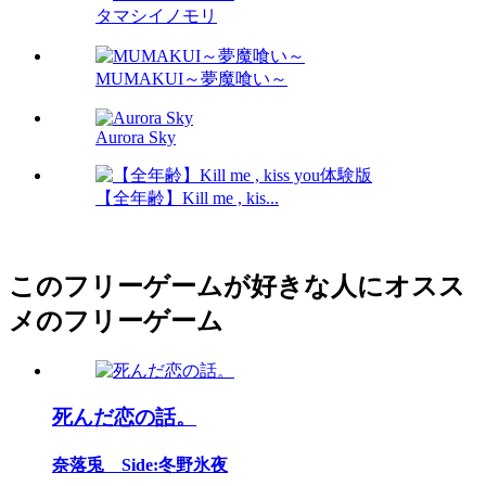
タマシイノモリ
MUMAKUI～夢魔喰い～
Aurora Sky
【全年齢】Kill me , kis...
このフリーゲームが好きな人にオスス
メのフリーゲーム
死んだ恋の話。
奈落兎 Side:冬野氷夜