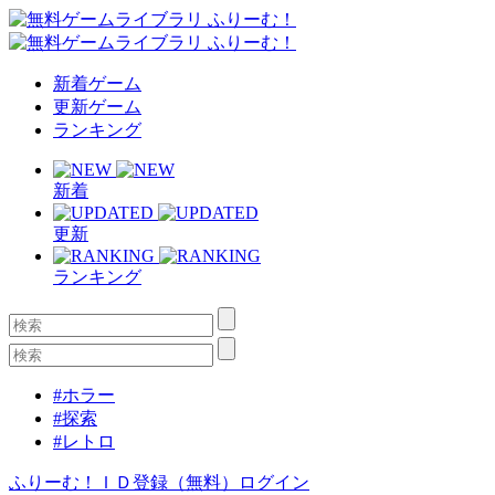
新着ゲーム
更新ゲーム
ランキング
新着
更新
ランキング
#ホラー
#探索
#レトロ
ふりーむ！ＩＤ登録（無料）
ログイン