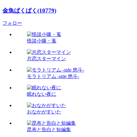
金魚ぱくぱく(10779)
フォロー
怪談小噺・蒐
片恋スターマイン
モラトリアム -side 悠斗-
眠れない夜に
おなかがすいた
昆布と告白と短編集