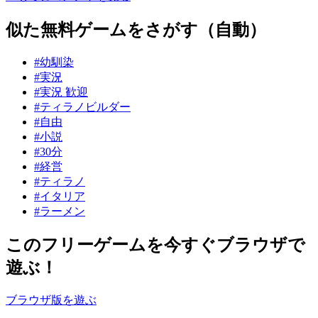
似た無料ゲームをさがす（自動）
#幼馴染
#実況
#実況 歓迎
#ティラノビルダー
#自由
#小説
#30分
#経営
#ティラノ
#イタリア
#ラーメン
このフリーゲームを今すぐブラウザで
遊ぶ！
ブラウザ版を遊ぶ