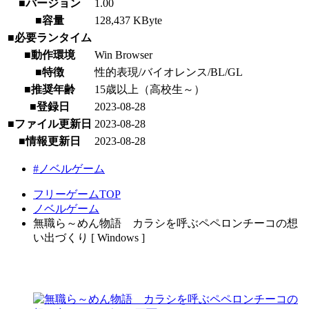
■バージョン
1.00
■容量
128,437 KByte
■必要ランタイム
■動作環境
Win Browser
■特徴
性的表現/バイオレンス/BL/GL
■推奨年齢
15歳以上（高校生～）
■登録日
2023-08-28
■ファイル更新日
2023-08-28
■情報更新日
2023-08-28
#ノベルゲーム
フリーゲームTOP
ノベルゲーム
無職ら～めん物語 カラシを呼ぶペペロンチーコの想
い出づくり [ Windows ]