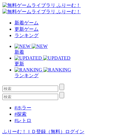
新着ゲーム
更新ゲーム
ランキング
新着
更新
ランキング
#ホラー
#探索
#レトロ
ふりーむ！ＩＤ登録（無料）
ログイン