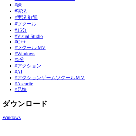
#妹
#実況
#実況 歓迎
#ツクール
#15分
#Visual Studio
#C++
#ツクール MV
#Windows
#5分
#アクション
#AI
#アクションゲームツクールＭＶ
#Aseprite
#兄妹
ダウンロード
Windows