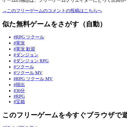
ゲームの感想は、フリーゲームクリエイターにとって次回作
→このフリーゲームのコメントの投稿はこちらへ
似た無料ゲームをさがす（自動）
#RPG ツクール
#実況
#実況 歓迎
#ダンジョン
#ダンジョン RPG
#ツクール
#ツクール MV
#RPG ツクール MV
#脱出
#30分
#RPG
#宝箱
このフリーゲームを今すぐブラウザで