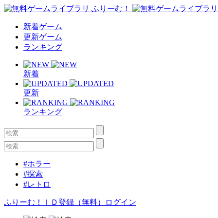
新着ゲーム
更新ゲーム
ランキング
新着
更新
ランキング
#ホラー
#探索
#レトロ
ふりーむ！ＩＤ登録（無料）
ログイン