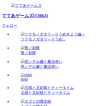
ててあゲームズ(13063)
フォロー
ツクモノガタリ～りうめ...
贄ノ刻限
死ンデル嬢と魔法使い
60M
王様と王妃様とティータイム