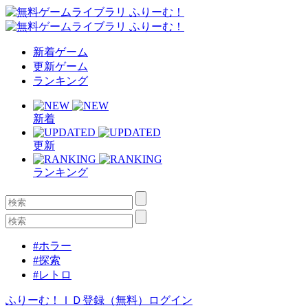
新着ゲーム
更新ゲーム
ランキング
新着
更新
ランキング
#ホラー
#探索
#レトロ
ふりーむ！ＩＤ登録（無料）
ログイン