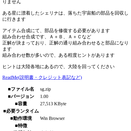
りません
ある星に漂着したシェリナは、落ちた宇宙船の部品を回収し
に行きます
アイテム合成にて、部品を修復する必要があります
組み合わせ合成です、Ａ＋Ｂ、Ａ＋Ｃなど
正解が決まっており、正解の通り組み合わせると部品になり
ます
組み合わせ数が多いので、ある程度ヒントがあります
ヒントは大陸各地にあるので、大陸を回ってください
ReadMe(説明書・クレジット表記など)
■ファイル名
sg.zip
■バージョン
1.00
■容量
27,513 KByte
■必要ランタイム
■動作環境
Win Browser
■特徴