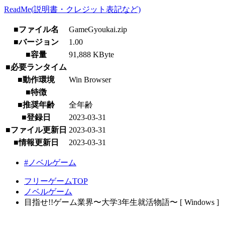
ReadMe(説明書・クレジット表記など)
■ファイル名
GameGyoukai.zip
■バージョン
1.00
■容量
91,888 KByte
■必要ランタイム
■動作環境
Win Browser
■特徴
■推奨年齢
全年齢
■登録日
2023-03-31
■ファイル更新日
2023-03-31
■情報更新日
2023-03-31
#ノベルゲーム
フリーゲームTOP
ノベルゲーム
目指せ!!ゲーム業界〜大学3年生就活物語〜 [ Windows ]