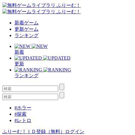
新着ゲーム
更新ゲーム
ランキング
新着
更新
ランキング
#ホラー
#探索
#レトロ
ふりーむ！ＩＤ登録（無料）
ログイン