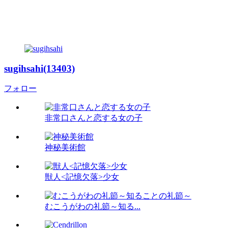
sugihsahi(13403)
フォロー
非常口さんと恋する女の子
神秘美術館
獣人<記憶欠落>少女
むこうがわの礼節～知る...