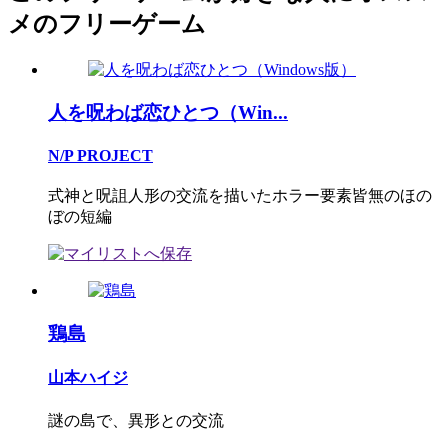
メのフリーゲーム
人を呪わば恋ひとつ（Win...
N/P PROJECT
式神と呪詛人形の交流を描いたホラー要素皆無のほの
ぼの短編
鶏島
山本ハイジ
謎の島で、異形との交流