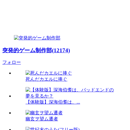
突発的ゲーム制作部(12174)
フォロー
死んだカエルに捧ぐ
【体験版】深海伯耆は、...
幽玄ヲ望ム遷者