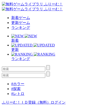
新着ゲーム
更新ゲーム
ランキング
新着
更新
ランキング
#ホラー
#探索
#レトロ
ふりーむ！ＩＤ登録（無料）
ログイン