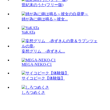
世紀末のうた(フリー版)
姉が為に鐘は鳴る～彼女...
YaKATa
妄想グリム -赤ずきん...
MEGA-NEKO-C1
サイコピーク【体験版】
しろつめくさ