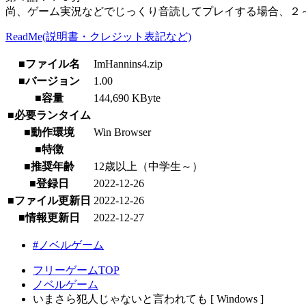
尚、ゲーム実況などでじっくり音読してプレイする場合、２
ReadMe(説明書・クレジット表記など)
■ファイル名
ImHannins4.zip
■バージョン
1.00
■容量
144,690 KByte
■必要ランタイム
■動作環境
Win Browser
■特徴
■推奨年齢
12歳以上（中学生～）
■登録日
2022-12-26
■ファイル更新日
2022-12-26
■情報更新日
2022-12-27
#ノベルゲーム
フリーゲームTOP
ノベルゲーム
いまさら犯人じゃないと言われても [ Windows ]