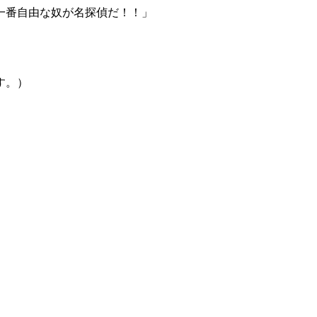
一番自由な奴が名探偵だ！！」
す。）