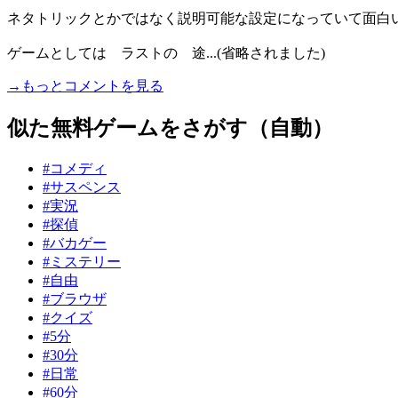
ネタトリックとかではなく説明可能な設定になっていて面白
ゲームとしては ラストの 途...(省略されました)
→もっとコメントを見る
似た無料ゲームをさがす（自動）
#コメディ
#サスペンス
#実況
#探偵
#バカゲー
#ミステリー
#自由
#ブラウザ
#クイズ
#5分
#30分
#日常
#60分