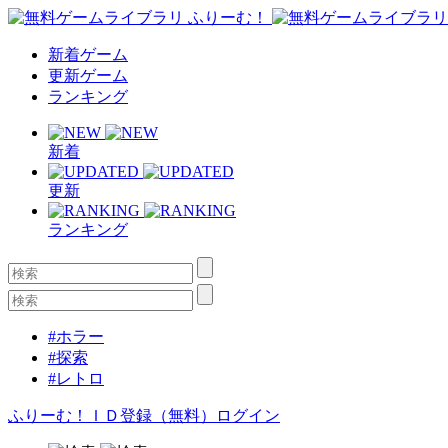
新着ゲーム
更新ゲーム
ランキング
新着
更新
ランキング
#ホラー
#探索
#レトロ
ふりーむ！ＩＤ登録（無料）
ログイン