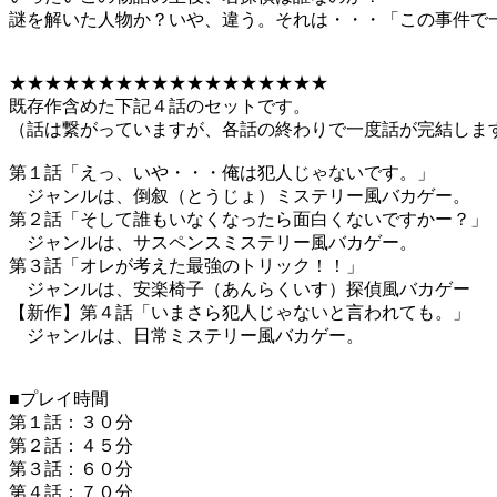
謎を解いた人物か？いや、違う。それは・・・「この事件で
★★★★★★★★★★★★★★★★★★
既存作含めた下記４話のセットです。
（話は繋がっていますが、各話の終わりで一度話が完結しま
第１話「えっ、いや・・・俺は犯人じゃないです。」
ジャンルは、倒叙（とうじょ）ミステリー風バカゲー。
第２話「そして誰もいなくなったら面白くないですかー？」
ジャンルは、サスペンスミステリー風バカゲー。
第３話「オレが考えた最強のトリック！！」
ジャンルは、安楽椅子（あんらくいす）探偵風バカゲー
【新作】第４話「いまさら犯人じゃないと言われても。」
ジャンルは、日常ミステリー風バカゲー。
■プレイ時間
第１話：３０分
第２話：４５分
第３話：６０分
第４話：７０分