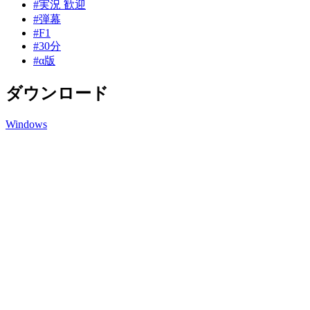
#実況 歓迎
#弾幕
#F1
#30分
#α版
ダウンロード
Windows