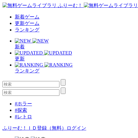
新着ゲーム
更新ゲーム
ランキング
新着
更新
ランキング
#ホラー
#探索
#レトロ
ふりーむ！ＩＤ登録（無料）
ログイン