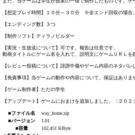
また、当ゲームは学生が授業の一環で制作したものです。ゲ
【想定プレイ時間】１０分～３０分 ※全エンド回収の場合
【エンディング数】３つ
【制作ソフト】ティラノビルダー
【実況・生放送について】可です。報告は任意です。
動画タイトルにゲーム名を入れて、説明文にゲームＵＲＬを
【レビュー投稿について】誹謗中傷やゲーム内容のネタバレ
【免責事項】当ゲームの動作や内容について、保証はありま
【ゲーム制作者】ただの学生
【アップデート】ゲームにおまけを追加しました。〈２０２３
■ファイル名
way_home.zip
■バージョン
1.01
■容量
102,451 KByte