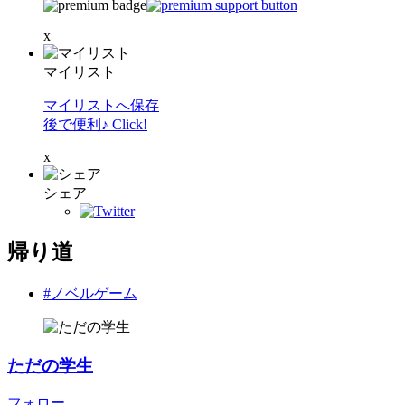
x
マイリスト
マイリストへ保存
後で便利♪ Click!
x
シェア
帰り道
#ノベルゲーム
ただの学生
フォロー