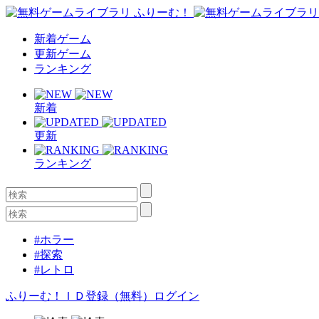
新着ゲーム
更新ゲーム
ランキング
新着
更新
ランキング
#ホラー
#探索
#レトロ
ふりーむ！ＩＤ登録（無料）
ログイン