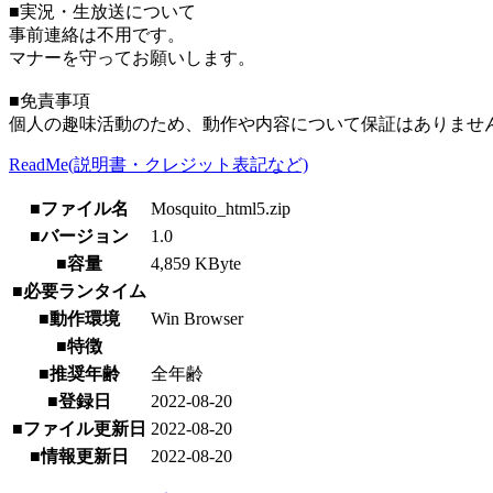
■実況・生放送について
事前連絡は不用です。
マナーを守ってお願いします。
■免責事項
個人の趣味活動のため、動作や内容について保証はありませ
ReadMe(説明書・クレジット表記など)
■ファイル名
Mosquito_html5.zip
■バージョン
1.0
■容量
4,859 KByte
■必要ランタイム
■動作環境
Win Browser
■特徴
■推奨年齢
全年齢
■登録日
2022-08-20
■ファイル更新日
2022-08-20
■情報更新日
2022-08-20