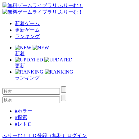
新着ゲーム
更新ゲーム
ランキング
新着
更新
ランキング
#ホラー
#探索
#レトロ
ふりーむ！ＩＤ登録（無料）
ログイン