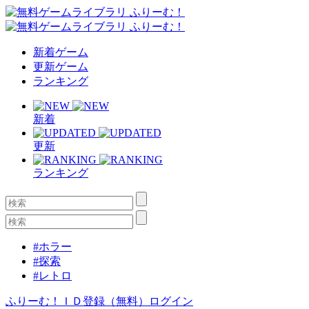
新着ゲーム
更新ゲーム
ランキング
新着
更新
ランキング
#ホラー
#探索
#レトロ
ふりーむ！ＩＤ登録（無料）
ログイン