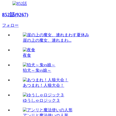
852話(9267)
フォロー
崖の上の魔女、連れまわ...
夜食
狛犬～鬼vs娘～
あつまれ！人狼大会！
ゆうしゃロジック３
アンリと魔法使いの人形