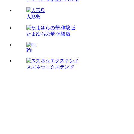
人形島
たまゆらの華 体験版
P's
スズネ☆エクステンド