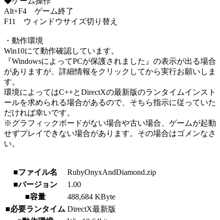
◆ゲーム操作
Alt+F4 ゲーム終了
F11 ウィンドウサイズ切り替え
・動作環境
Win10にて動作確認しています。
『WindowsによってPCが保護されました』の表示が出る場合
がありますが、詳細情報をクリックしてから実行お願いしま
す。
環境によってはC++とDirectXの最新版のランタイムインスト
ールを求められる場合があるので、そちら指示に従っていた
だければ幸いです。
※グラフィックボードがない場合や古い場合、ゲームが起動
せずプレイできない場合があります。その場合はゴメンなさ
い。
■ファイル名
RubyOnyxAndDiamond.zip
■バージョン
1.00
■容量
488,684 KByte
■必要ランタイム
DirectX最新版