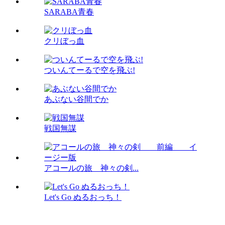
SARABA青春
クリぼっ血
ついんてーるで空を飛ぶ!
あぶない谷間でか
戦国無謀
アコールの旅 神々の剣...
Let's Go ぬるおっち！