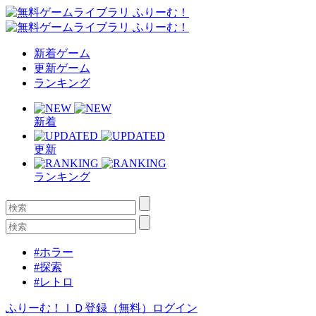
新着ゲーム
更新ゲーム
ランキング
新着
更新
ランキング
#ホラー
#探索
#レトロ
ふりーむ！ＩＤ登録（無料）
ログイン