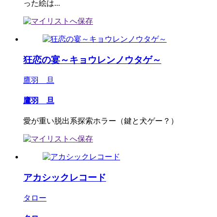
った絵は...
狂恋の宴～キョウレンノウタゲ～
鷹羽 旦
鷹羽 旦
愛が重い脱出系探索ホラー（鍵と犬ゲー？）
アカシックレコード
タロー