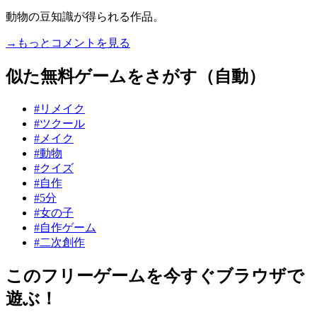
動物の豆知識が得られる作品。
→もっとコメントを見る
似た無料ゲームをさがす（自動）
#リメイク
#ツクール
#メイク
#動物
#クイズ
#自作
#5分
#女の子
#自作ゲーム
#二次創作
このフリーゲームを今すぐブラウザで
遊ぶ！