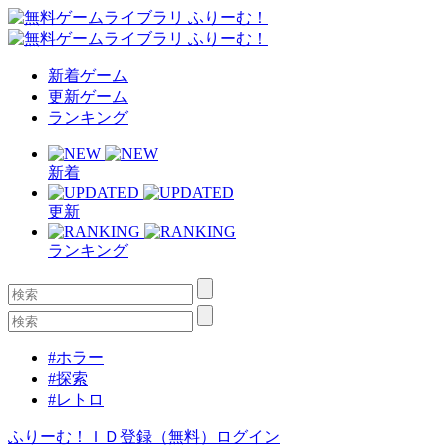
新着ゲーム
更新ゲーム
ランキング
新着
更新
ランキング
#ホラー
#探索
#レトロ
ふりーむ！ＩＤ登録（無料）
ログイン